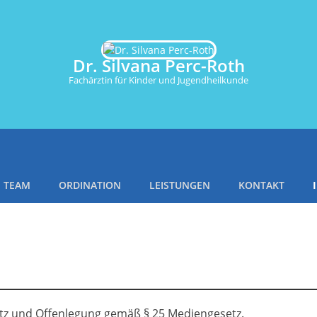
Dr. Silvana Perc-Roth
Fachärztin für Kinder und Jugendheilkunde
TEAM
ORDINATION
LEISTUNGEN
KONTAKT
z und Offenlegung gemäß § 25 Mediengesetz.